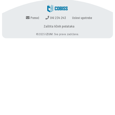
Pomoć
041 234 243
Uslovi upotrebe
Zaštita ličnih podataka
©2025
IZUM
. Sva prava zadržana.