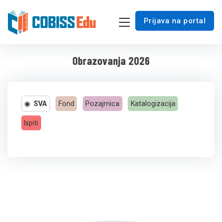
Prijava na portal
Obrazovanja
2026
SVA
Fond
Pozajmica
Katalogizacija
Ispiti